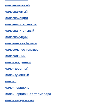
малоземельный
малознакомый
малозначащий
малозначительность
малозначительный
малозначущий
малозольная бумага
малозольное топливо
малозольный
малоизведанный
малоизвестный
малоизученный
малоил
малоинерционен
малоинерционная термопара
малоинерционный