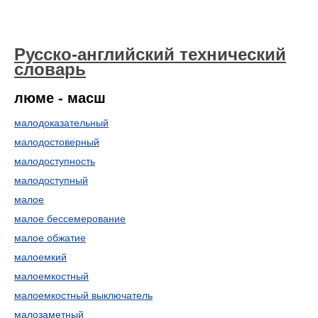
Русско-английский технический
словарь
люме - масш
малодоказательный
малодостоверный
малодоступность
малодоступный
малое
малое бессемерование
малое обжатие
малоемкий
малоемкостный
малоемкостный выключатель
малозаметный