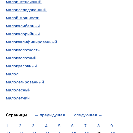
малоинтенсивный
малоисследованный
малой мощности
малокалиберный
малокалорийный
малоквалифицированный
малокислотность
малокислотный
малокрасочный
малол
малолегированный
малолесный
малолетний
Страницы
←
предыдущая
следующая
→
1
2
3
4
5
6
7
8
9